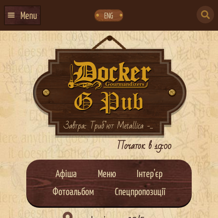
Skip
Skip
to
to
SEARCH
navigation
content
Menu
ENG
FOR:
ГОЛОВНА
АФІША ЗАХОДІВ
КОНТАКТИ
ПРО НАС
ГУРТИ
Завтра: Триб’ют Metallica -...
ІВЕНТ-АГЕНЦІЯ ДОКЕР
Початок в 19:00
КЕЙТЕРИНГ
Афіша
Меню
Інтер'єр
НОВИНИ
Фотоальбом
Спецпропозиції
DOCKER ДРЕСС-КОД