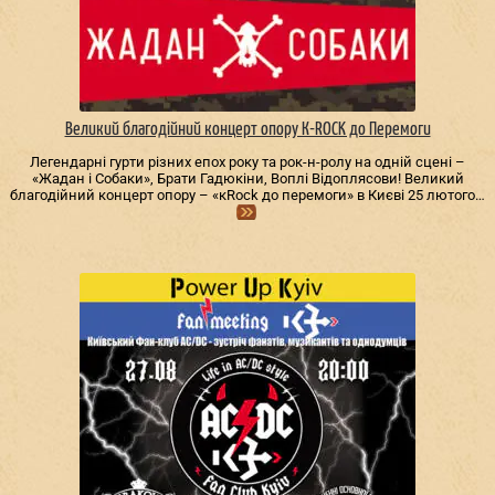
Великий благодійний концерт опору К-ROCK до Перемоги
Легендарні гурти різних епох року та рок-н-ролу на одній сцені –
«Жадан і Собаки», Брати Гадюкіни, Воплі Відоплясови! Великий
благодійний концерт опору – «кRock до перемоги» в Києві 25 лютого…