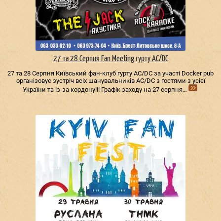
27 та 28 Серпня Fan Meeting гурту AC/DС
27 та 28 Серпня Київський фан-клуб гурту AC/DС за участі Docker pub
організовує зустріч всіх шанувальників AC/DС з гостями з усієї
України та із-за кордону!!! Графік заходу на 27 серпня…