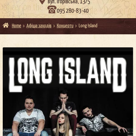

вул. Ігорівська, 13/5
095 280-83-40
Home
Афіша заходів
Концерти
Long Island