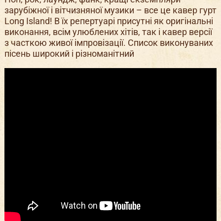
зарубіжної і вітчизняної музики – все це кавер гурт
Long Island! В їх репертуарі присутні як оригінальні
виконання, всім улюблених хітів, так і кавер версії
з часткою живої імпровізації. Список виконуваних
пісень широкий і різноманітний