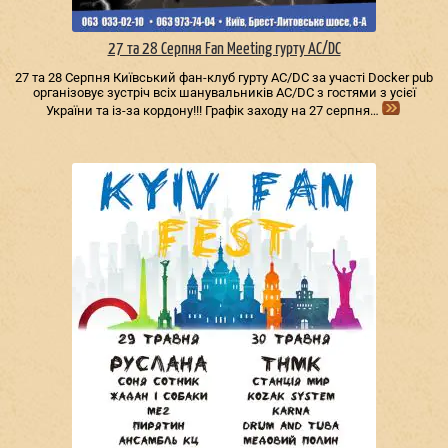
27 та 28 Серпня Fan Meeting гурту AC/DС
27 та 28 Серпня Київський фан-клуб гурту AC/DС за участі Docker pub
організовує зустріч всіх шанувальників AC/DС з гостями з усієї
України та із-за кордону!!! Графік заходу на 27 серпня…