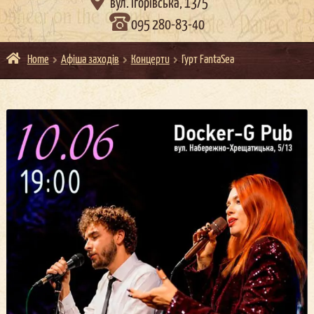

вул. Ігорівська, 13/5
095 280-83-40
Home
Афіша заходів
Концерти
Гурт FantaSea