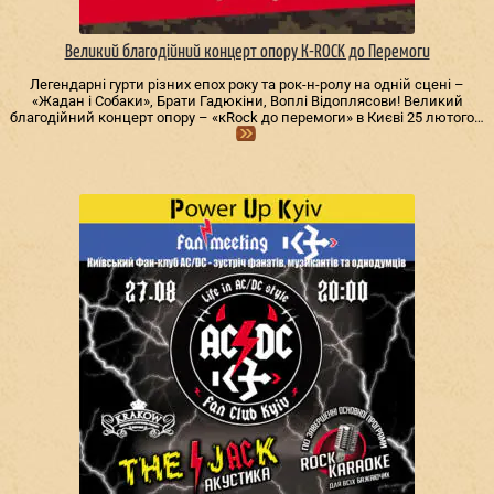
Великий благодійний концерт опору К-ROCK до Перемоги
Легендарні гурти різних епох року та рок-н-ролу на одній сцені –
«Жадан і Собаки», Брати Гадюкіни, Воплі Відоплясови! Великий
благодійний концерт опору – «кRock до перемоги» в Києві 25 лютого…