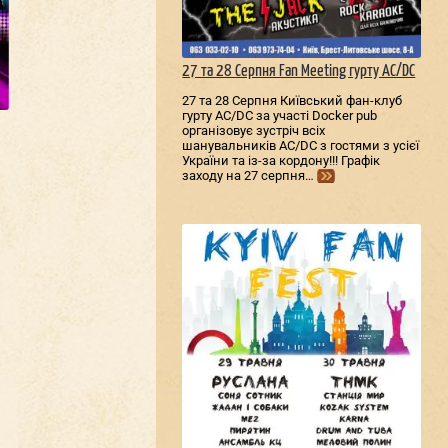
27 та 28 Серпня Fan Meeting гурту AC/DС
27 та 28 Серпня Київський фан-клуб
гурту AC/DС за участі Docker pub
організовує зустріч всіх
шанувальників AC/DС з гостями з усієї
України та із-за кордону!!! Графік
заходу на 27 серпня…