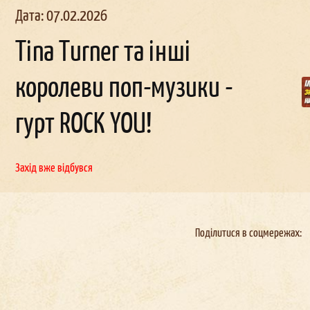
Дата: 07.02.2026
Tina Turner та інші
королеви поп-музики -
льчи
ик в
Корпоратив в
День
наро
д
гурт ROCK YOU!
женн
окерах
Докерах
Захід вже відбувся
Поділитися в соцмережах: