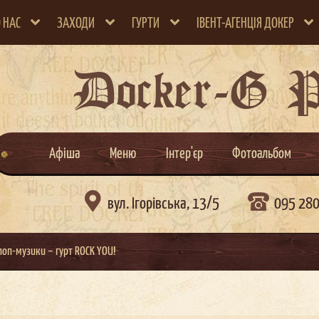
 НАС
ЗАХОДИ
ГУРТИ
ІВЕНТ-АГЕНЦІЯ ДОКЕР
Docker-G 
Афіша
Меню
Інтер'єр
Фотоальбом

вул. Ігорівська, 13/5
095 28
 поп-музики – гурт ROCK YOU!