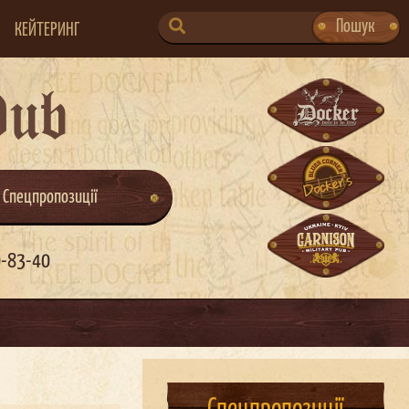
SEARCH
Пошук
КЕЙТЕРИНГ
FOR:
Pub
Спецпропозиції
0-83-40