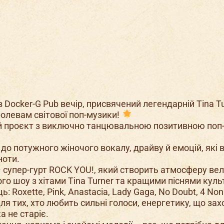
в Docker-G Pub вечір, присвячений легендарній Tina Tu
олевам світової поп-музики!
й проєкт з виключно танцювальною позитивною поп
 до потужного жіночого вокалу, драйву й емоцій, які 
ноти.
– супер-гурт ROCK YOU!, який створить атмосферу ве
го шоу з хітами Tina Turner та кращими піснями куль
: Roxette, Pink, Anastacia, Lady Gaga, No Doubt, 4 Non
для тих, хто любить сильні голоси, енергетику, що зах
а не старіє.