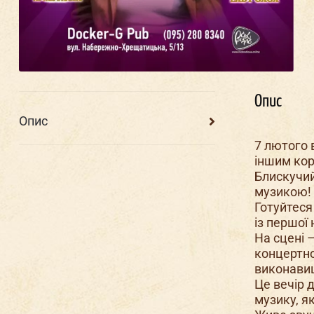
Опис
Опис
7 лютого 
іншим кор
Блискучи
музикою!
Готуйтеся
із першої 
На сцені 
концертно
виконавиць
Це вечір 
музику, як