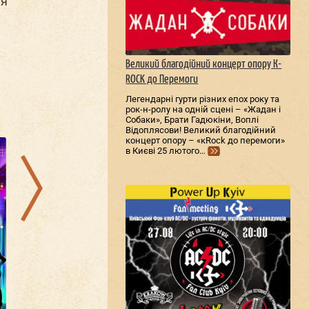
ля
.
Великий благодійний концерт опору К-
ROCK до Перемоги
Легендарні гурти різних епох року та
рок-н-ролу на одній сцені – «Жадан і
Собаки», Брати Гадюкіни, Воплі
09.08.2026
18.08.2026
Відоплясови! Великий благодійний
концерт опору – «кRock до перемоги»
в Києві 25 лютого…