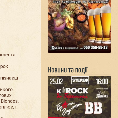
rner та
-рок
Новини та події
впізнаєш
ликого
тових
 Blondes.
оплює, і