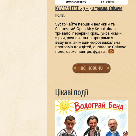
KYIV FAN FEST. 29 – 30 травня, Співоче
поле.
Зустрічайте перший великий та
безпечний Open Air у Києві після
тривалої перерви! Кращі українськи
зірки, розважальна програма з
ведучим, анімаційно-розважальна
програма для дітей, оновлене Співоче
поле, свіже повітря, фуд та…
всі новини
Цікаві події