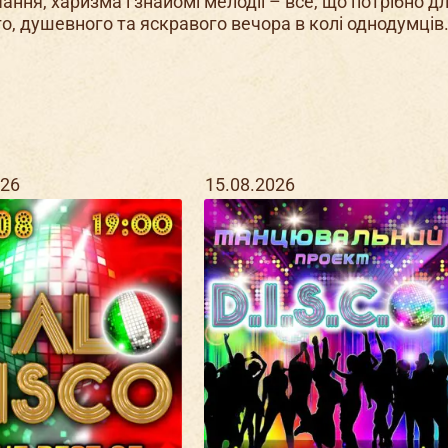
ання, харизма і знайомі мелодії – все, що потрібно д
о, душевного та яскравого вечора в колі однодумців
026
15.08.2026