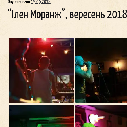
Опубліковано
15.09.2018
“Глен Моранж”, вересень 201
Ма
шн
Д