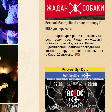
Великий благодійний концерт опору К-
ROCK до Перемоги
Легендарні гурти різних епох року та
рок-н-ролу на одній сцені – «Жадан і
Собаки», Брати Гадюкіни, Воплі
Відоплясови! Великий благодійний
концерт опору – «кRock до перемоги»
в Києві 25 лютого…