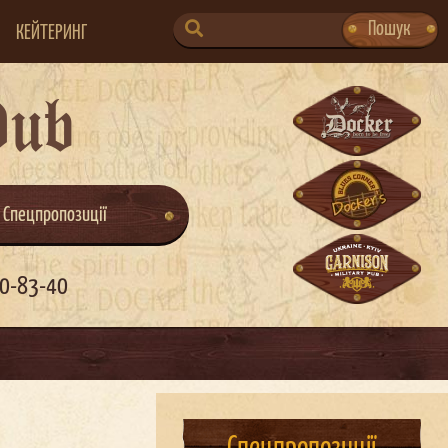
SEARCH
Пошук
КЕЙТЕРИНГ
FOR:
Pub
Спецпропозиції
0-83-40