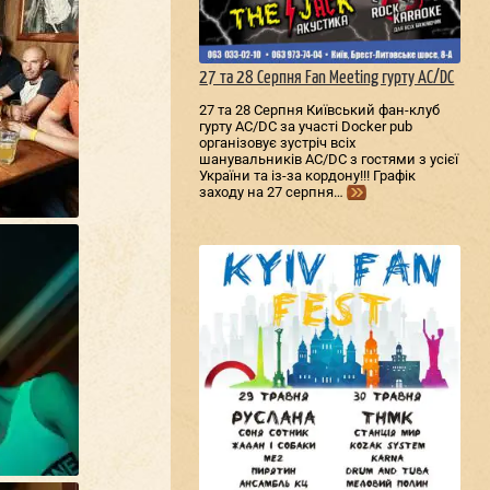
27 та 28 Серпня Fan Meeting гурту AC/DС
27 та 28 Серпня Київський фан-клуб
гурту AC/DС за участі Docker pub
організовує зустріч всіх
шанувальників AC/DС з гостями з усієї
України та із-за кордону!!! Графік
заходу на 27 серпня…