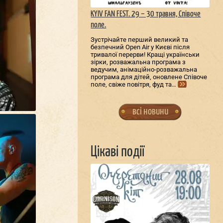
KYIV FAN FEST. 29 – 30 травня, Співоче
поле.
Зустрічайте перший великий та
безпечний Open Air у Києві після
тривалої перерви! Кращі українськи
зірки, розважальна програма з
ведучим, анімаційно-розважальна
програма для дітей, оновлене Співоче
поле, свіже повітря, фуд та…
всі новини
Цікаві події