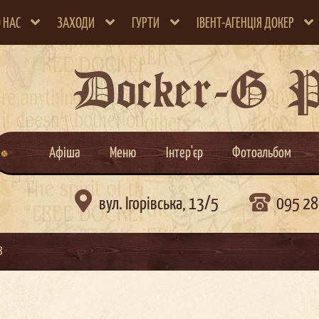
 НАС
ЗАХОДИ
ГУРТИ
ІВЕНТ-АГЕНЦІЯ ДОКЕР
Docker-G 
Афіша
Меню
Інтер'єр
Фотоальбом

вул. Ігорівська, 13/5
095 28
8