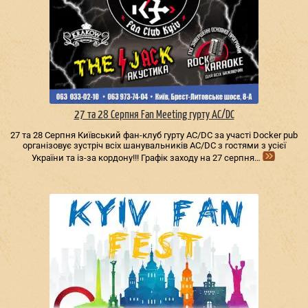
27 та 28 Серпня Fan Meeting гурту AC/DС
27 та 28 Серпня Київський фан-клуб гурту AC/DС за участі Docker pub
організовує зустріч всіх шанувальників AC/DС з гостями з усієї
України та із-за кордону!!! Графік заходу на 27 серпня…