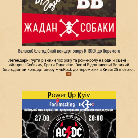
Великий благодійний концерт опору К-ROCK до Перемоги
Легендарні гурти різних епох року та рок-н-ролу на одній сцені –
«Жадан і Собаки», Брати Гадюкіни, Воплі Відоплясови! Великий
благодійний концерт опору – «кRock до перемоги» в Києві 25 лютого…