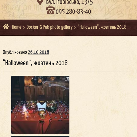

вул. Ігорівська, 13/5
095 280-83-40
Home
Docker-G Pub photo gallery
“Halloween”, жовтень 2018
Опубліковано
26.10.2018
“Halloween”, жовтень 2018