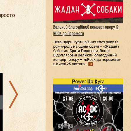
просто
Великий благодійний концерт опору К-
ROCK до Перемоги
Легендарні гурти різних епох року та
рок-н-ролу на одній сцені – «Жадан і
Собаки», Брати Гадюкіни, Воплі
Відоплясови! Великий благодійний
концерт опору – «кRock до перемоги»
в Києві 25 лютого…
12.08.2026
16.08.2026