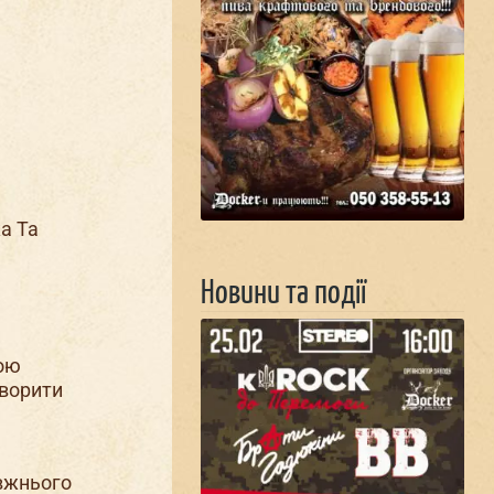
а Та
Новини та події
ною
творити
авжнього