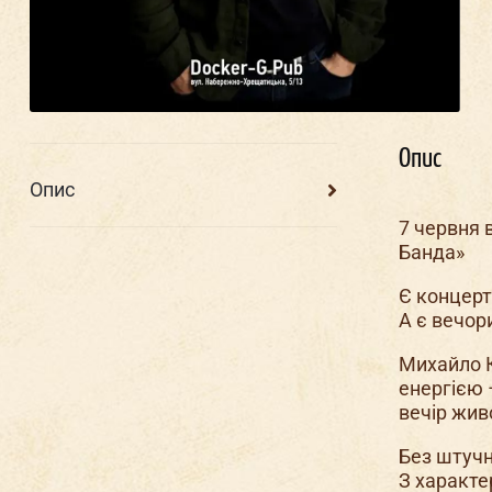
Опис
Опис
7 червня 
Банда»
Є концерт
А є вечор
Михайло К
енергією 
вечір жив
Без штучн
З характе