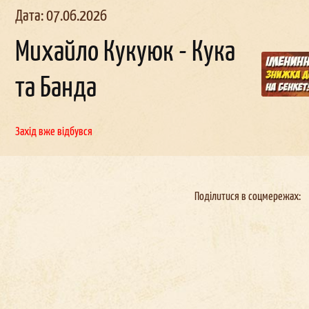
Дата: 07.06.2026
Михайло Кукуюк - Кука
та Банда
льчи
ик в
Корпоратив в
День
наро
д
женн
окерах
Докерах
Захід вже відбувся
Поділитися в соцмережах: