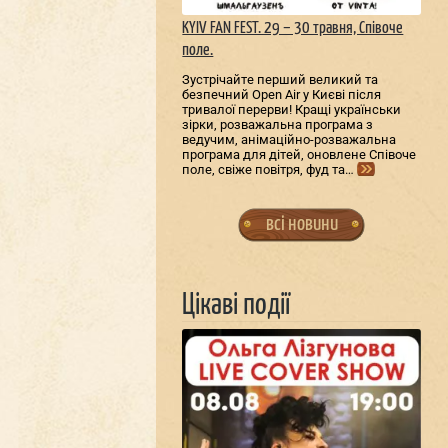
KYIV FAN FEST. 29 – 30 травня, Співоче
поле.
Зустрічайте перший великий та
безпечний Open Air у Києві після
тривалої перерви! Кращі українськи
зірки, розважальна програма з
ведучим, анімаційно-розважальна
програма для дітей, оновлене Співоче
поле, свіже повітря, фуд та…
всі новини
Цікаві події