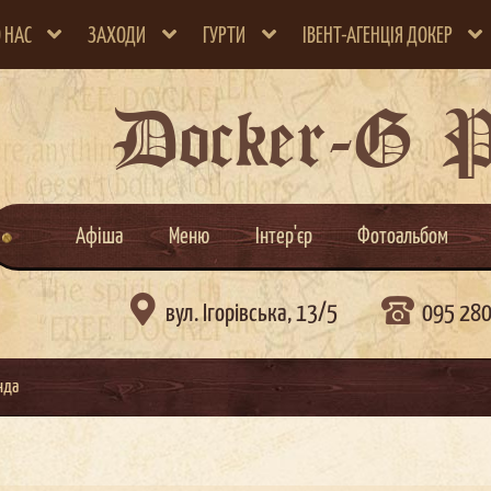
 НАС
ЗАХОДИ
ГУРТИ
ІВЕНТ-АГЕНЦІЯ ДОКЕР
Docker-G 
Афіша
Меню
Інтер'єр
Фотоальбом

вул. Ігорівська, 13/5
095 28
нда