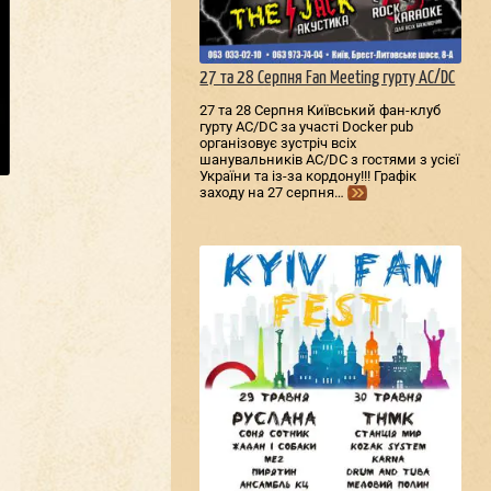
27 та 28 Серпня Fan Meeting гурту AC/DС
27 та 28 Серпня Київський фан-клуб
гурту AC/DС за участі Docker pub
організовує зустріч всіх
шанувальників AC/DС з гостями з усієї
України та із-за кордону!!! Графік
заходу на 27 серпня…