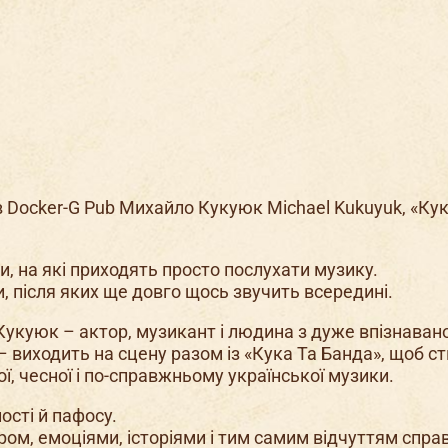
в Docker-G Pub Михайло Кукуюк Michael Kukuyuk, «Кук
и, на які приходять просто послухати музику.
и, після яких ще довго щось звучить всередині.
укуюк – актор, музикант і людина з дуже впізнава
– виходить на сцену разом із «Кука Та Банда», щоб с
ої, чесної і по-справжньому української музики.
ості й пафосу.
ром, емоціями, історіями і тим самим відчуттям спр