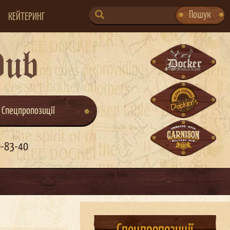
SEARCH
Пошук
КЕЙТЕРИНГ
FOR:
Pub
Спецпропозиції
0-83-40