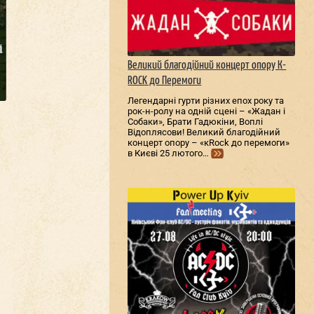
Великий благодійний концерт опору К-
ROCK до Перемоги
Легендарні гурти різних епох року та
рок-н-ролу на одній сцені – «Жадан і
Собаки», Брати Гадюкіни, Воплі
Відоплясови! Великий благодійний
концерт опору – «кRock до перемоги»
в Києві 25 лютого…