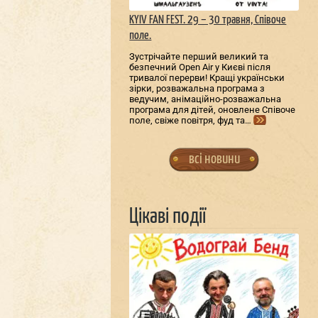
KYIV FAN FEST. 29 – 30 травня, Співоче
поле.
Зустрічайте перший великий та
безпечний Open Air у Києві після
тривалої перерви! Кращі українськи
зірки, розважальна програма з
ведучим, анімаційно-розважальна
програма для дітей, оновлене Співоче
поле, свіже повітря, фуд та…
всі новини
Цікаві події