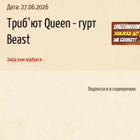
Дата: 27.06.2026
Трибʼют Queen - гурт
Beast
льчи
ик в
Корпоратив в
День
наро
д
женн
окерах
Докерах
Захід вже відбувся
Поділитися в соцмережах: