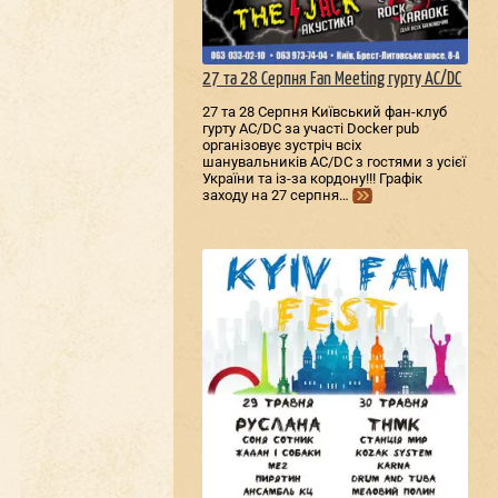
27 та 28 Серпня Fan Meeting гурту AC/DС
27 та 28 Серпня Київський фан-клуб
гурту AC/DС за участі Docker pub
організовує зустріч всіх
шанувальників AC/DС з гостями з усієї
України та із-за кордону!!! Графік
заходу на 27 серпня…