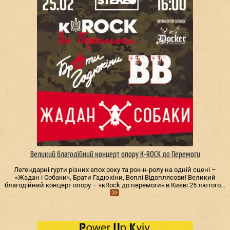
Великий благодійний концерт опору К-ROCK до Перемоги
Легендарні гурти різних епох року та рок-н-ролу на одній сцені –
«Жадан і Собаки», Брати Гадюкіни, Воплі Відоплясови! Великий
благодійний концерт опору – «кRock до перемоги» в Києві 25 лютого…