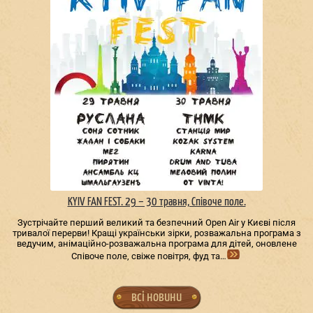
KYIV FAN FEST. 29 – 30 травня, Співоче поле.
Зустрічайте перший великий та безпечний Open Air у Києві після
тривалої перерви! Кращі українськи зірки, розважальна програма з
ведучим, анімаційно-розважальна програма для дітей, оновлене
Співоче поле, свіже повітря, фуд та…
всі новини