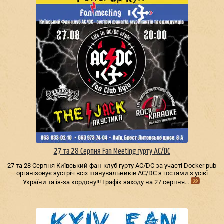
27 та 28 Серпня Fan Meeting гурту AC/DС
27 та 28 Серпня Київський фан-клуб гурту AC/DС за участі Docker pub
організовує зустріч всіх шанувальників AC/DС з гостями з усієї
України та із-за кордону!!! Графік заходу на 27 серпня…