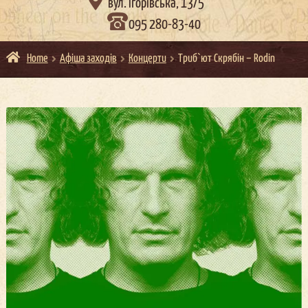

вул. Ігорівська, 13/5
095 280-83-40
Home
Афіша заходів
Концерти
Триб`ют Скрябін – Rodin