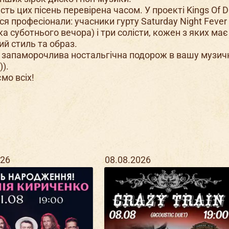
сть цих пісень перевірена часом. У проекті Kings Of D
ся професіонали: учасники гурту Saturday Night Fever
а суботнього вечора) і три солісти, кожен з яких має
ий стиль та образ.
 запаморочлива ностальгічна подорож в вашу музич
)).
мо всіх!
026
08.08.2026