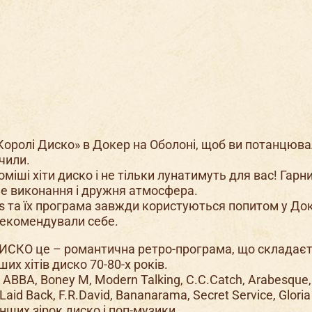
«Королі Диско» в Докер на Оболоні, щоб ви потанцюва
очили.
оміші хіти диско і не тільки лунатимуть для вас! Гарн
е виконання і дружня атмосфера.
gs та їх програма завжди користуються попитом у Док
рекомендували себе.
ИСКО це – романтична ретро-програма, що складаєт
их хітів диско 70-80-х років.
і ABBA, Boney M, Modern Talking, C.C.Catch, Arabesque
Laid Back, F.R.David, Bananarama, Secret Service, Glori
інших зірок диско і поп-музики.