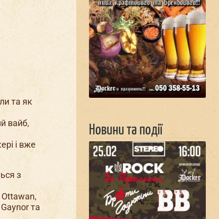
ли та як
ий вайб,
Новини та події
ері і вже
ься з
, Ottawan,
a Gaynor та