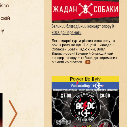
isco
 свій
Великий благодійний концерт опору К-
ну
ROCK до Перемоги
Легендарні гурти різних епох року та
рок-н-ролу на одній сцені – «Жадан і
Собаки», Брати Гадюкіни, Воплі
Відоплясови! Великий благодійний
концерт опору – «кRock до перемоги»
в Києві 25 лютого…
07.08.2026
08.08.2026