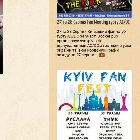
27 та 28 Серпня Fan Meeting гурту AC/DС
27 та 28 Серпня Київський фан-клуб
гурту AC/DС за участі Docker pub
організовує зустріч всіх
шанувальників AC/DС з гостями з усієї
України та із-за кордону!!! Графік
заходу на 27 серпня…