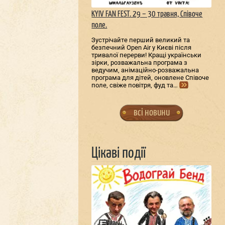
KYIV FAN FEST. 29 – 30 травня, Співоче
поле.
Зустрічайте перший великий та
безпечний Open Air у Києві після
тривалої перерви! Кращі українськи
зірки, розважальна програма з
ведучим, анімаційно-розважальна
програма для дітей, оновлене Співоче
поле, свіже повітря, фуд та…
всі новини
Цікаві події