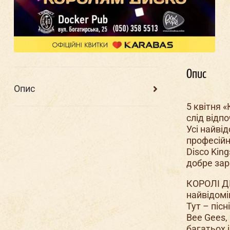
Опис
Опис
5 квітня 
слід відп
Усі найвід
професійн
Disco Kin
добре за
КОРОЛІ Д
найвідоміш
Тут – пісн
Bee Gees, 
багатьох 