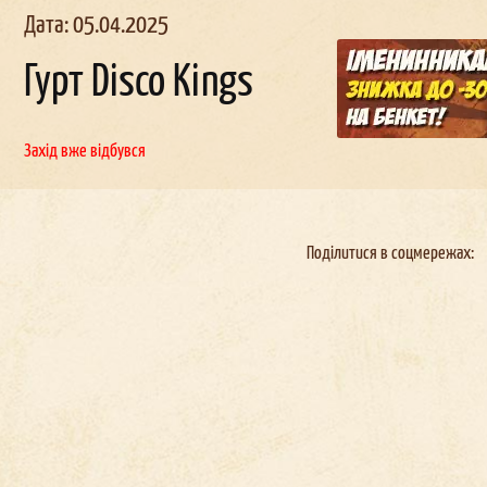
Дата: 05.04.2025
Гурт Disco Kings
Захід вже відбувся
льчи
ик в
Корпоратив в
День
наро
д
женн
окерах
Докерах
Поділитися в соцмережах: