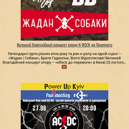
Великий благодійний концерт опору К-ROCK до Перемоги
Легендарні гурти різних епох року та рок-н-ролу на одній сцені –
«Жадан і Собаки», Брати Гадюкіни, Воплі Відоплясови! Великий
благодійний концерт опору – «кRock до перемоги» в Києві 25 лютого…