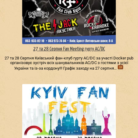
27 та 28 Серпня Fan Meeting гурту AC/DС
27 та 28 Серпня Київський фан-клуб гурту AC/DС за участі Docker pub
організовує зустріч всіх шанувальників AC/DС з гостями з усієї
України та із-за кордону!!! Графік заходу на 27 серпня…