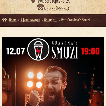

вул. Богатирська, 25
050 358-55-13
Home
Афіша заходів
Концерти
Гурт Grandma`s Smuzi