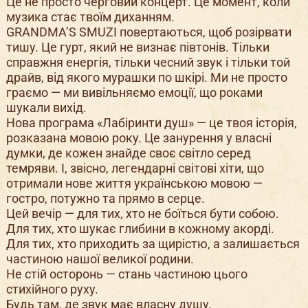
Це не просто черговий концерт. Це момент, коли
музика стає твоїм диханням.
GRANDMA’S SMUZI повертаються, щоб розірвати
тишу. Це гурт, який не визнає півтонів. Тільки
справжня енергія, тільки чесний звук і тільки той
драйв, від якого мурашки по шкірі. Ми не просто
граємо — ми вивільняємо емоції, що роками
шукали вихід.
Нова програма «Лабіринти душ» — це твоя історія,
розказана мовою року. Це занурення у власні
думки, де кожен знайде своє світло серед
темряви. І, звісно, легендарні світові хіти, що
отримали нове життя українською мовою —
гостро, потужно та прямо в серце.
Цей вечір — для тих, хто не боїться бути собою.
Для тих, хто шукає глибини в кожному акорді.
Для тих, хто приходить за щирістю, а залишається
частиною нашої великої родини.
Не стій осторонь — стань частиною цього
стихійного руху.
Будь там, де звук має власну душу.