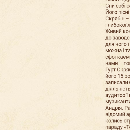
Спи собі с
Його пісн
Скрябін –
глибокої 
Живий кон
до заводс
для чого 
можна і т
сфоткаємо
нами – то
Гурт Скря
його 15 р
записали 
діяльніст
аудиторії
музиканти
Андрія. Р
відомий а
колись от
параду «Т