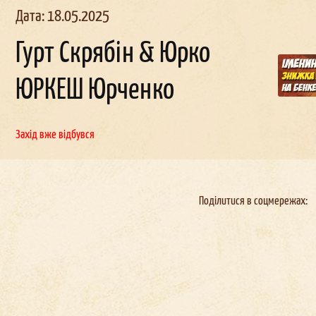
Дата: 18.05.2025
Гурт Скрябін & Юрко
ЮРКЕШ Юрченко
льчи
ик в
Корпоратив в
День
наро
д
женн
окерах
Докерах
Захід вже відбувся
Поділитися в соцмережах: