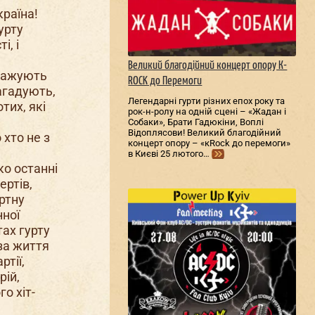
країна!
урту
і, і
Великий благодійний концерт опору К-
нтажують
ROCK до Перемоги
агадують,
Легендарні гурти різних епох року та
тих, які
рок-н-ролу на одній сцені – «Жадан і
Собаки», Брати Гадюкіни, Воплі
Відоплясови! Великий благодійний
 хто не з
концерт опору – «кRock до перемоги»
в Києві 25 лютого…
ко останні
ертів,
ртну
нної
тах гурту
 за життя
ртії,
рій,
о хіт-