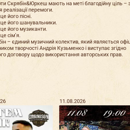
рти Скрябін&Юркеш мають на меті благодійну ціль – 
я реалізації перемоги.
це його пісні.
 це його шанувальники.
 це його музиканти.
це сім’я.
бін – єдиний музичний колектив, який являється офі
иком творчості Андрія Кузьменко і виступає згідно
ого договору щодо використання авторських прав.
026
11.08.2026