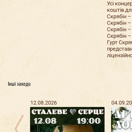
Усі конце
коштів дл
Скрябін – 
Скрябін –
Скрябін –
Скрябін – 
Гурт Скря
представн
ліцензійн
Інші заходи
12.08.2026
04.09.2