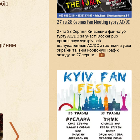
збір
27 та 28 Серпня Fan Meeting гурту AC/DС
27 та 28 Серпня Київський фан-клуб
гурту AC/DС за участі Docker pub
організовує зустріч всіх
ційним
шанувальників AC/DС з гостями з усієї
України та із-за кордону!!! Графік
заходу на 27 серпня…
28.08.2026
25.08.2026