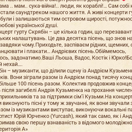
ама .. мам.. сука-війна!.. люди, як кораблі!… Сам собі 
і стали саундтреком нашого життя. А живі концерти г
 були і залишаються тим островом щирості, потужност
любові української душі.
церт гурту Скрябін – це кілька годин, що перезава
ьких налаштувань. Це два десятка пісень, що знов н
і завдяки чому.Приходьте, заспіваєм рідних, щемних, о
анцювати і плакати… Андрієвих пісень.Обіймемось,
сь, задонатимо.Ваші Льоша, Вадос, Костік і Юрко!Бо
й нехай….
бін – музиканти, що ділили сцену із Андрієм Кузьмен
оків. Вони зіграли разом із Андрієм понад тисячу конц
більше 100 пісень разом. Колектив продовжив конце
ь після загибелі Андрія Кузьменка на прохання числе
 прихильників та за підтримки сім’ї Кузьми.На концер
 виконують пісні у тому ж звучанні, як вони звучали
азом із музикантами виступає, виконуючи вокальні па
ртист Юрій Юрченко (Yurcash), який так само, як і Анд
римав свою першу взнаваність з відомого молодіжног
ериторія А»