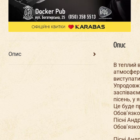
Опис
Опис
В теплий 
атмосфера
виступати
Упродовж 
заспіваєм
пісень, у
Це буде п
Обов’язко
Пісні Андр
Обов’язко
Пісні Анд