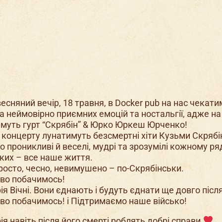
весняний вечір, 18 травня, в Docker pub на нас чекат
 неймовірно приємних емоцій та ностальгії, адже на
муть гурт “Скрябін” & Юрко Юркеш Юрченко!
концерту лунатимуть безсмертні хіти Кузьми Скрябі
о проникливі й веселі, мудрі та зрозумілі кожному р
 яких – все наше життя.
росто, чесно, невимушено – по-Скрябінськи.
во побачимось!
ія Вічні. Вони єднають і будуть єднати ще довго після
во побачимось! і Підтримаємо наше військо!
рія навіть після його смерті роблять добрі справи