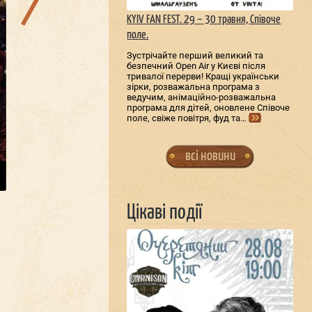
KYIV FAN FEST. 29 – 30 травня, Співоче
поле.
Зустрічайте перший великий та
безпечний Open Air у Києві після
тривалої перерви! Кращі українськи
зірки, розважальна програма з
ведучим, анімаційно-розважальна
програма для дітей, оновлене Співоче
поле, свіже повітря, фуд та…
всі новини
Цікаві події