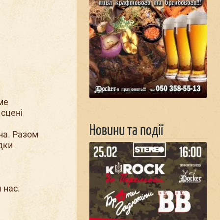
име
 сцені
Новини та події
на. Разом
ядки
 нас.