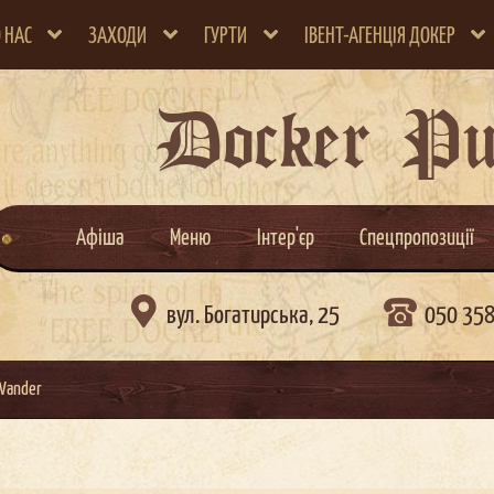
 НАС
ЗАХОДИ
ГУРТИ
ІВЕНТ-АГЕНЦІЯ ДОКЕР
Docker P
Афіша
Меню
Інтер'єр
Спецпропозиції

вул. Богатирська, 25
050 35
 Wander