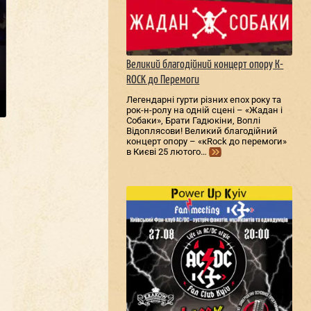
Великий благодійний концерт опору К-
ROCK до Перемоги
Легендарні гурти різних епох року та
рок-н-ролу на одній сцені – «Жадан і
Собаки», Брати Гадюкіни, Воплі
Відоплясови! Великий благодійний
концерт опору – «кRock до перемоги»
в Києві 25 лютого…