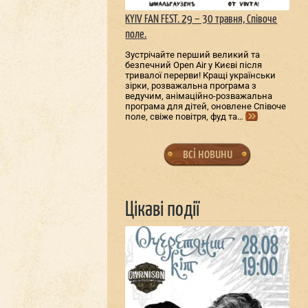
KYIV FAN FEST. 29 – 30 травня, Співоче
поле.
Зустрічайте перший великий та
безпечний Open Air у Києві після
тривалої перерви! Кращі українськи
зірки, розважальна програма з
ведучим, анімаційно-розважальна
програма для дітей, оновлене Співоче
поле, свіже повітря, фуд та…
всі новини
Цікаві події