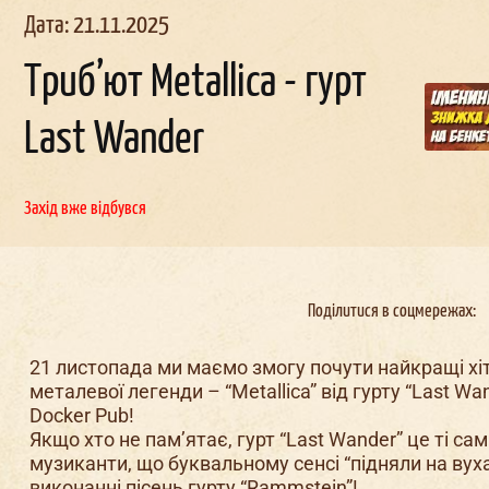
Дата: 21.11.2025
Триб’ют Metallica - гурт
Last Wander
альчи
ник в
Корпоратив в
День
наро
д
жен
Докерах
Докерах
Захід вже відбувся
Поділитися в соцмережах:
21 листопада ми маємо змогу почути найкращі хі
металевої легенди – “Metallica” від гурту “Last Wa
Docker Pub!
Якщо хто не пам’ятає, гурт “Last Wander” це ті сам
музиканти, що буквальному сенсі “підняли на вуха
виконанні пісень гурту “Rammstein”!