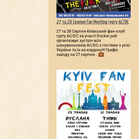
27 та 28 Серпня Fan Meeting гурту AC/DС
27 та 28 Серпня Київський фан-клуб
гурту AC/DС за участі Docker pub
організовує зустріч всіх
шанувальників AC/DС з гостями з усієї
України та із-за кордону!!! Графік
заходу на 27 серпня…