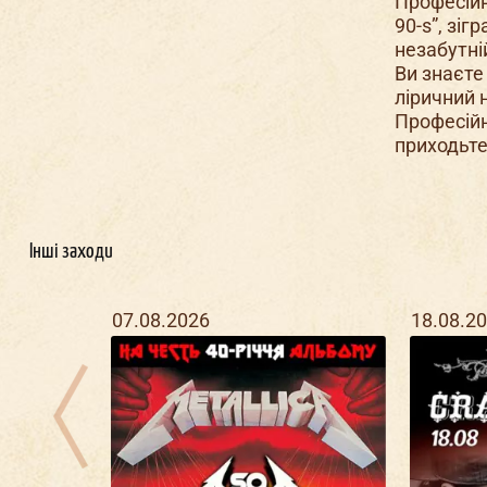
Професійн
90-s”, зіг
незабутній
Ви знаєте
ліричний 
Професійн
приходьте
Інші заходи
07.08.2026
18.08.2