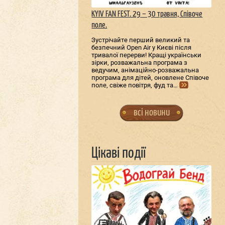
KYIV FAN FEST. 29 – 30 травня, Співоче
поле.
Зустрічайте перший великий та
безпечний Open Air у Києві після
тривалої перерви! Кращі українськи
зірки, розважальна програма з
ведучим, анімаційно-розважальна
програма для дітей, оновлене Співоче
поле, свіже повітря, фуд та…
всі новини
Цікаві події