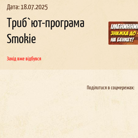
Дата: 18.07.2025
Триб`ют-програма
Smokie
льчи
ик в
Корпоратив в
День
наро
д
женн
окерах
Докерах
Захід вже відбувся
Поділитися в соцмережах: