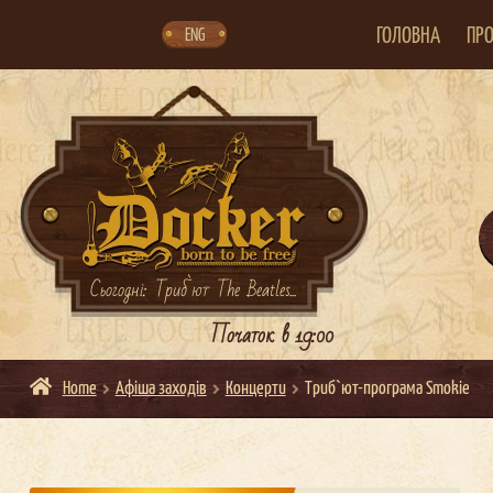
Skip
Skip
to
to
navigation
content
ГОЛОВНА
ПРО
ENG
Сьогодні: Триб`ют The Beatles...
Початок в 19:00
Home
Афіша заходів
Концерти
Триб`ют-програма Smokie