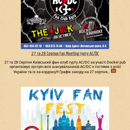
27 та 28 Серпня Fan Meeting гурту AC/DС
27 та 28 Серпня Київський фан-клуб гурту AC/DС за участі Docker pub
організовує зустріч всіх шанувальників AC/DС з гостями з усієї
України та із-за кордону!!! Графік заходу на 27 серпня…