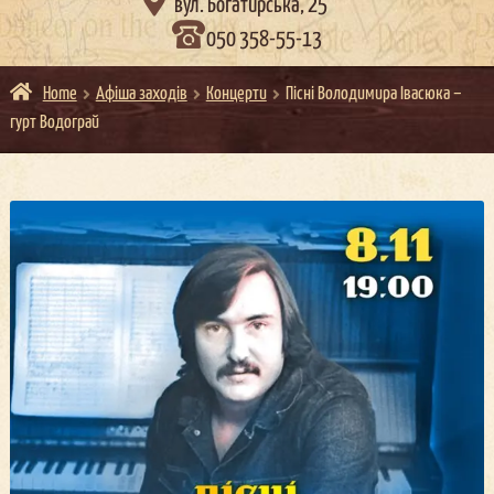

вул. Богатирська, 25
050 358-55-13
Home
Афіша заходів
Концерти
Пісні Володимира Івасюка –
гурт Водограй