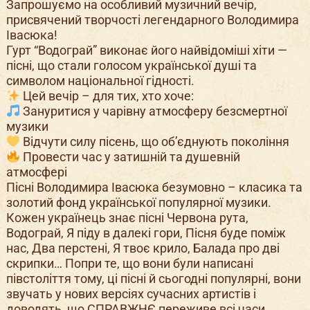
Запрошуємо на особливий музичний вечір,
присвячений творчості легендарного Володимира
Івасюка!
Гурт “Водограй” виконає його найвідоміші хіти —
пісні, що стали голосом української душі та
символом національної гідності.
Цей вечір – для тих, хто хоче:
Зануритися у чарівну атмосферу безсмертної
музики
Відчути силу пісень, що об’єднують покоління
Провести час у затишній та душевній
атмосфері
Пісні Володимира Івасюка безумовно – класика та
золотий фонд української популярної музики.
Кожен українець знає пісні Червона рута,
Водограй, Я піду в далекі гори, Пісня буде поміж
нас, Два перстені, Я твоє крило, Балада про дві
скрипки… Попри те, що вони були написані
півстоліття тому, ці пісні й сьогодні популярні, вони
звучать у нових версіях сучасних артистів і
доводять, що СПРАВЖНЄ переживе всі часи.