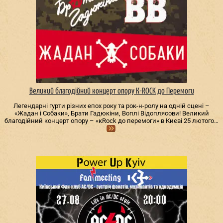
Великий благодійний концерт опору К-ROCK до Перемоги
Легендарні гурти різних епох року та рок-н-ролу на одній сцені –
«Жадан і Собаки», Брати Гадюкіни, Воплі Відоплясови! Великий
благодійний концерт опору – «кRock до перемоги» в Києві 25 лютого…