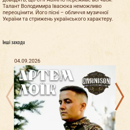
Талант Володимира Івасюка неможливо
переоцінити. Його пісні – обличчя музичної
України та стрижень українського характеру.
Інші заходи
04.09.2026
29