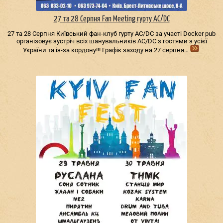
27 та 28 Серпня Fan Meeting гурту AC/DС
27 та 28 Серпня Київський фан-клуб гурту AC/DС за участі Docker pub
організовує зустріч всіх шанувальників AC/DС з гостями з усієї
України та із-за кордону!!! Графік заходу на 27 серпня…