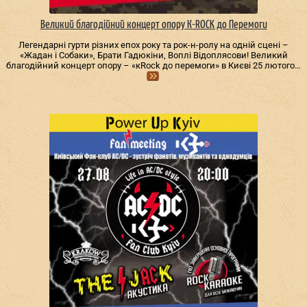
Великий благодійний концерт опору К-ROCK до Перемоги
Легендарні гурти різних епох року та рок-н-ролу на одній сцені –
«Жадан і Собаки», Брати Гадюкіни, Воплі Відоплясови! Великий
благодійний концерт опору – «кRock до перемоги» в Києві 25 лютого…