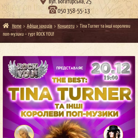

вул. Богатирська, 25
050 358-55-13
Home
Афіша заходів
Концерти
Tina Turner та інші королеви
поп-музики – гурт ROCK YOU!