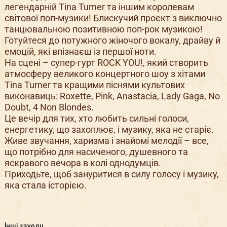
легендарній Tina Turner та іншим королевам
світової поп-музики! Блискучий проєкт з виключно
танцювальною позитивною поп-рок музикою!
Готуйтеся до потужного жіночого вокалу, драйву й
емоцій, які впізнаєш із першої ноти.
На сцені – супер-гурт ROCK YOU!, який створить
атмосферу великого концертного шоу з хітами
Tina Turner та кращими піснями культових
виконавиць: Roxette, Pink, Anastacia, Lady Gaga, No
Doubt, 4 Non Blondes.
Це вечір для тих, хто любить сильні голоси,
енергетику, що захоплює, і музику, яка не старіє.
Живе звучання, харизма і знайомі мелодії – все,
що потрібно для насиченого, душевного та
яскравого вечора в колі однодумців.
Приходьте, щоб зануритися в силу голосу і музику,
яка стала історією.
Інші заходи