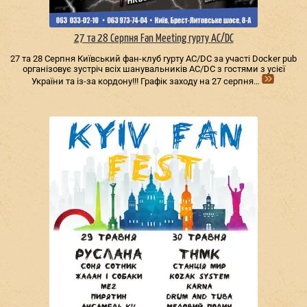
27 та 28 Серпня Fan Meeting гурту AC/DС
27 та 28 Серпня Київський фан-клуб гурту AC/DС за участі Docker pub
організовує зустріч всіх шанувальників AC/DС з гостями з усієї
України та із-за кордону!!! Графік заходу на 27 серпня…