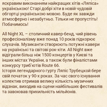
яскравим виконанням найкращих хітів «Ляпіса»
українською! Старі добрі хіти в новій чудовій
обгортці українською мовою. Буде як завжди
атмосферно і незабутньо. Тільки не пропустіть!
Побачимось!
All Night XL – столичний кавер-бенд, чий рівень
професіоналізму вже понад 10 років підкорює
слухачів. Музиканти створюють потужні кавери
на українські та світові рок-хіти. All Night вже
відіграли більш ніж 1500 концертів у Києві та
інших містах України, а також були фіналістами
конкурсу триб’ютів Route 66.
Історія легендарного гурту Ляпіс Трубецкой бере
свій початок у 90-х роках. За час свого існування
колектив отримав велику кількість музичних
відзнак, виходив на сцени найбільших фестивалів
та завоював прихильність мільйонів.