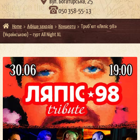

вул. Богатирська, 25
050 358-55-13
Home
Афіша заходів
Концерти
Трибʼют «Ляпіс 98»
(Українською) – гурт All Night XL