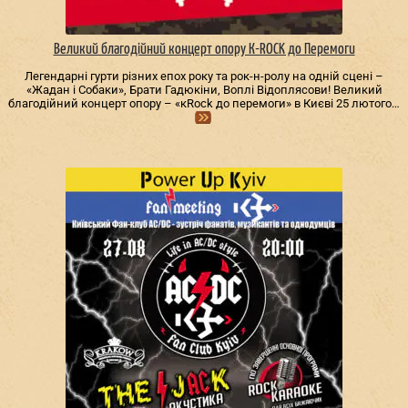
Великий благодійний концерт опору К-ROCK до Перемоги
Легендарні гурти різних епох року та рок-н-ролу на одній сцені –
«Жадан і Собаки», Брати Гадюкіни, Воплі Відоплясови! Великий
благодійний концерт опору – «кRock до перемоги» в Києві 25 лютого…