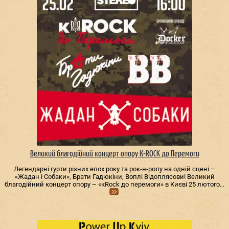
Великий благодійний концерт опору К-ROCK до Перемоги
Легендарні гурти різних епох року та рок-н-ролу на одній сцені –
«Жадан і Собаки», Брати Гадюкіни, Воплі Відоплясови! Великий
благодійний концерт опору – «кRock до перемоги» в Києві 25 лютого…