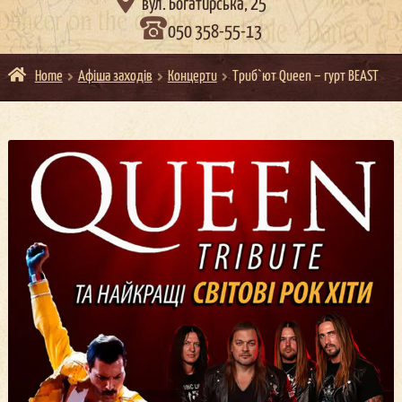

вул. Богатирська, 25
050 358-55-13
Home
Афіша заходів
Концерти
Триб`ют Queen – гурт BEAST