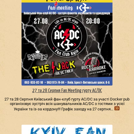
27 та 28 Серпня Fan Meeting гурту AC/DС
27 та 28 Серпня Київський фан-клуб гурту AC/DС за участі Docker pub
організовує зустріч всіх шанувальників AC/DС з гостями з усієї
України та із-за кордону!!! Графік заходу на 27 серпня…