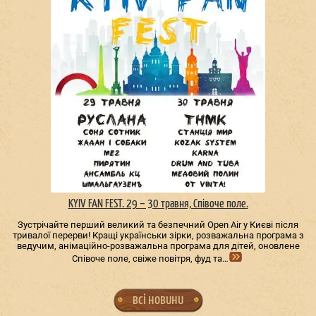
KYIV FAN FEST. 29 – 30 травня, Співоче поле.
Зустрічайте перший великий та безпечний Open Air у Києві після
тривалої перерви! Кращі українськи зірки, розважальна програма з
ведучим, анімаційно-розважальна програма для дітей, оновлене
Співоче поле, свіже повітря, фуд та…
всі новини