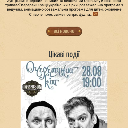
Зустрічайте перший великий та безпечний Open Air у Києві після
тривалої перерви! Кращі українськи зірки, розважальна програма з
ведучим, анімаційно-розважальна програма для дітей, оновлене
Співоче поле, свіже повітря, фуд та…
всі новини
Цікаві події