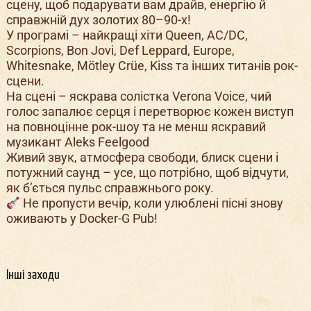
сцену, щоб подарувати вам драйв, енергію й
справжній дух золотих 80–90-х!
У програмі – найкращі хіти Queen, AC/DC,
Scorpions, Bon Jovi, Def Leppard, Europe,
Whitesnake, Mötley Crüe, Kiss та інших титанів рок-
сцени.
На сцені – яскрава солістка Verona Voice, чий
голос запалює серця і перетворює кожен виступ
на повноцінне рок-шоу та не менш яскравий
музикант Aleks Feelgood
Живий звук, атмосфера свободи, блиск сцени і
потужний саунд – усе, що потрібно, щоб відчути,
як б’ється пульс справжнього року.
Не пропусти вечір, коли улюблені пісні знову
оживають у Docker-G Pub!
Інші заходи