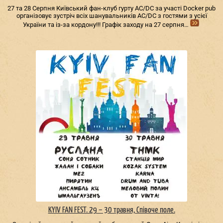
27 та 28 Серпня Київський фан-клуб гурту AC/DС за участі Docker pub
організовує зустріч всіх шанувальників AC/DС з гостями з усієї
України та із-за кордону!!! Графік заходу на 27 серпня…
KYIV FAN FEST. 29 – 30 травня, Співоче поле.