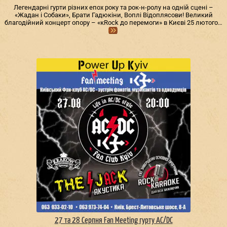
Легендарні гурти різних епох року та рок-н-ролу на одній сцені –
«Жадан і Собаки», Брати Гадюкіни, Воплі Відоплясови! Великий
благодійний концерт опору – «кRock до перемоги» в Києві 25 лютого…
27 та 28 Серпня Fan Meeting гурту AC/DС