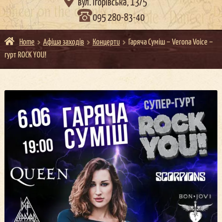

вул. Ігорівська, 13/5
095 280-83-40
Home
Афіша заходів
Концерти
Гаряча Суміш – Verona Voice –
гурт ROCK YOU!