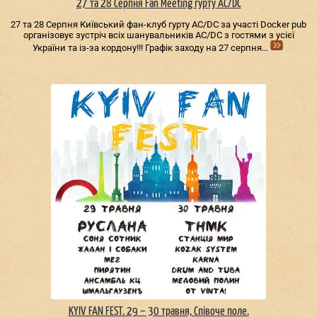
27 та 28 Серпня Fan Meeting гурту AC/DС
27 та 28 Серпня Київський фан-клуб гурту AC/DС за участі Docker pub
організовує зустріч всіх шанувальників AC/DС з гостями з усієї
України та із-за кордону!!! Графік заходу на 27 серпня…
KYIV FAN FEST. 29 – 30 травня, Співоче поле.