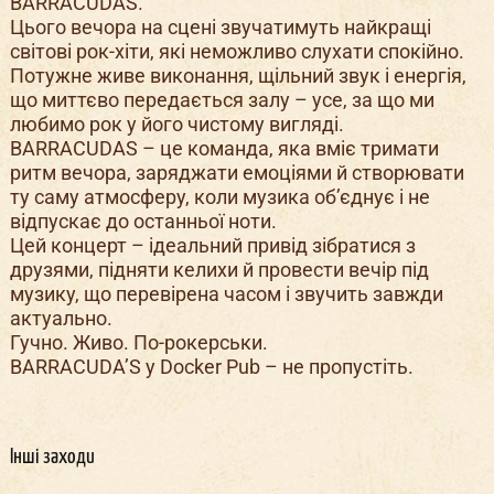
BARRACUDAS.
Цього вечора на сцені звучатимуть найкращі
світові рок-хіти, які неможливо слухати спокійно.
Потужне живе виконання, щільний звук і енергія,
що миттєво передається залу – усе, за що ми
любимо рок у його чистому вигляді.
BARRACUDAS – це команда, яка вміє тримати
ритм вечора, заряджати емоціями й створювати
ту саму атмосферу, коли музика об’єднує і не
відпускає до останньої ноти.
Цей концерт – ідеальний привід зібратися з
друзями, підняти келихи й провести вечір під
музику, що перевірена часом і звучить завжди
актуально.
Гучно. Живо. По-рокерськи.
BARRACUDA’S у Docker Pub – не пропустіть.
Інші заходи