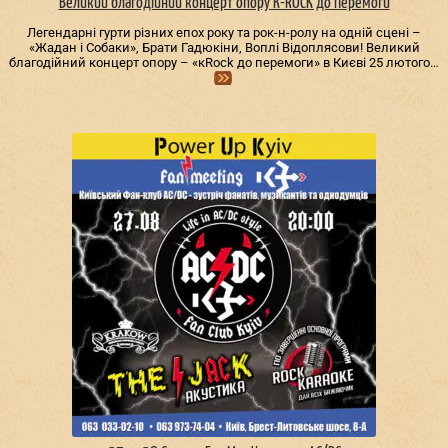
Великий благодійний концерт опору К-ROCK до Перемоги
Легендарні гурти різних епох року та рок-н-ролу на одній сцені –
«Жадан і Собаки», Брати Гадюкіни, Воплі Відоплясови! Великий
благодійний концерт опору – «кRock до перемоги» в Києві 25 лютого…