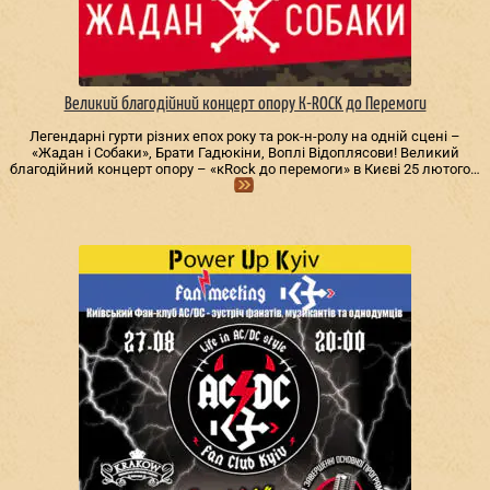
Великий благодійний концерт опору К-ROCK до Перемоги
Легендарні гурти різних епох року та рок-н-ролу на одній сцені –
«Жадан і Собаки», Брати Гадюкіни, Воплі Відоплясови! Великий
благодійний концерт опору – «кRock до перемоги» в Києві 25 лютого…