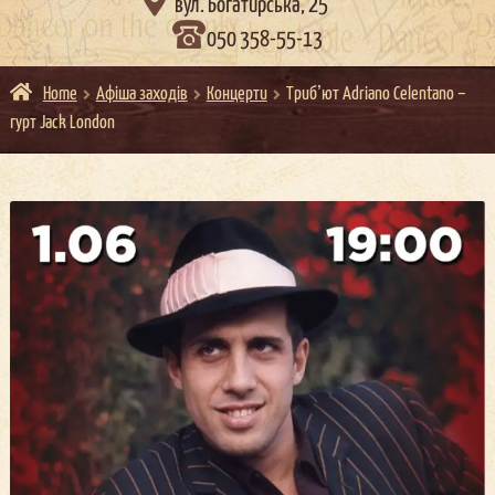

вул. Богатирська, 25
050 358-55-13
Home
Афіша заходів
Концерти
Трибʼют Adriano Celentano –
гурт Jack London