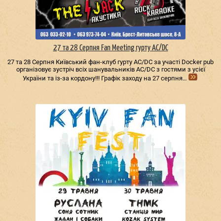
27 та 28 Серпня Fan Meeting гурту AC/DС
27 та 28 Серпня Київський фан-клуб гурту AC/DС за участі Docker pub
організовує зустріч всіх шанувальників AC/DС з гостями з усієї
України та із-за кордону!!! Графік заходу на 27 серпня…