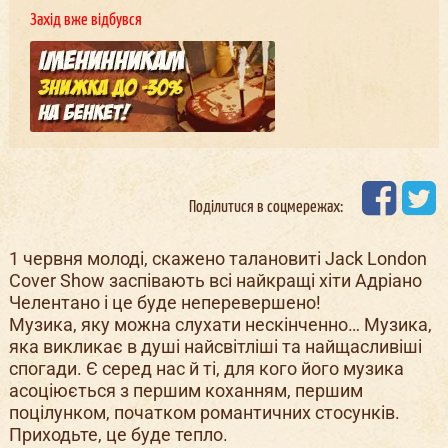
Захід вже відбувся
Поділитися в соцмережах:
1 червня молоді, скажено талановиті Jack London
Cover Show заспівають всі найкращі хіти Адріано
Челентано і це буде неперевершено!
Музика, яку можна слухати нескінченно… Музика,
яка викликає в душі найсвітліші та найщасливіші
спогади. Є серед нас й ті, для кого його музика
асоціюється з першим коханням, першим
поцілунком, початком романтичних стосунків.
Приходьте, це буде тепло.