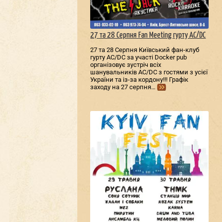
27 та 28 Серпня Fan Meeting гурту AC/DС
27 та 28 Серпня Київський фан-клуб
гурту AC/DС за участі Docker pub
організовує зустріч всіх
шанувальників AC/DС з гостями з усієї
України та із-за кордону!!! Графік
заходу на 27 серпня…