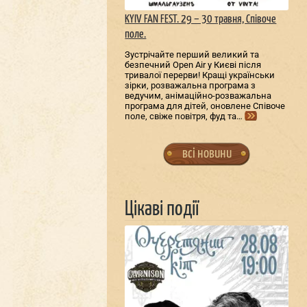
KYIV FAN FEST. 29 – 30 травня, Співоче
поле.
Зустрічайте перший великий та
безпечний Open Air у Києві після
тривалої перерви! Кращі українськи
зірки, розважальна програма з
ведучим, анімаційно-розважальна
програма для дітей, оновлене Співоче
поле, свіже повітря, фуд та…
всі новини
Цікаві події