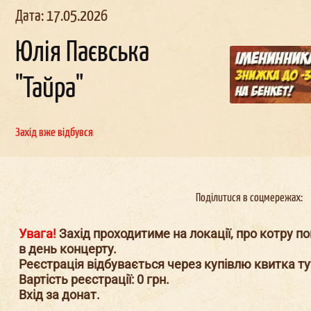
Дата: 17.05.2026
Юлія Паєвська
"Тайра"
льчи
ик в
Корпоратив в
День
наро
д
женн
окерах
Докерах
Захід вже відбувся
Поділитися в соцмережах:
Увага!
Захід проходитиме на локації, про котру п
в день концерту.
Реєстрація відбувається через купівлю квитка тут
Вартість реєстрації: 0 грн.
Вхід за донат.