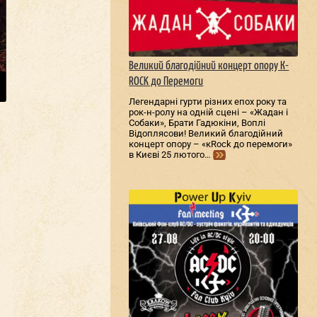
Великий благодійний концерт опору К-
ROCK до Перемоги
Легендарні гурти різних епох року та
рок-н-ролу на одній сцені – «Жадан і
Собаки», Брати Гадюкіни, Воплі
Відоплясови! Великий благодійний
концерт опору – «кRock до перемоги»
в Києві 25 лютого…