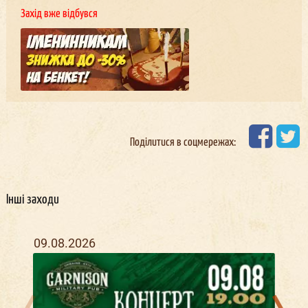
Захід вже відбувся
Поділитися в соцмережах:
Інші заходи
09.08.2026
25