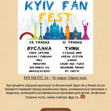
KYIV FAN FEST. 29 – 30 травня, Співоче поле.
Зустрічайте перший великий та безпечний Open Air у Києві після
тривалої перерви! Кращі українськи зірки, розважальна програма з
ведучим, анімаційно-розважальна програма для дітей, оновлене
Співоче поле, свіже повітря, фуд та…