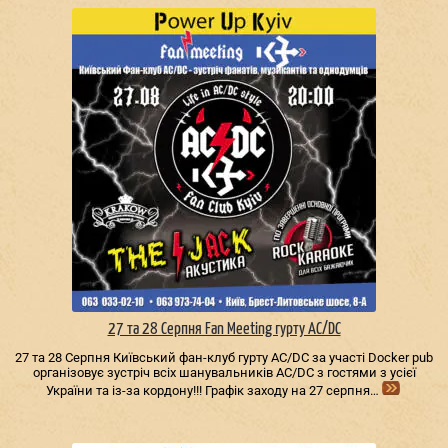
27 та 28 Серпня Fan Meeting гурту AC/DС
27 та 28 Серпня Київський фан-клуб гурту AC/DС за участі Docker pub
організовує зустріч всіх шанувальників AC/DС з гостями з усієї
України та із-за кордону!!! Графік заходу на 27 серпня…