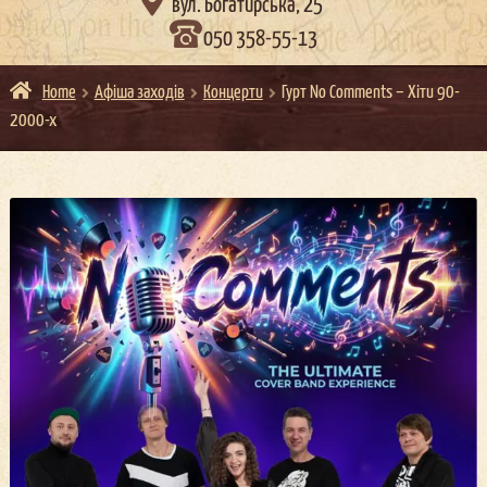

вул. Богатирська, 25
050 358-55-13
Home
Афіша заходів
Концерти
Гурт No Comments – Хіти 90-
2000-х