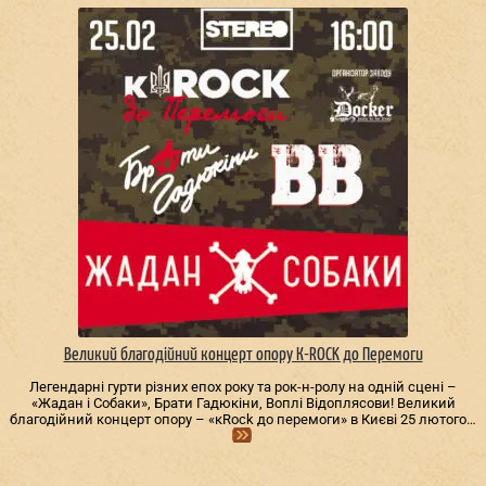
Великий благодійний концерт опору К-ROCK до Перемоги
Легендарні гурти різних епох року та рок-н-ролу на одній сцені –
«Жадан і Собаки», Брати Гадюкіни, Воплі Відоплясови! Великий
благодійний концерт опору – «кRock до перемоги» в Києві 25 лютого…